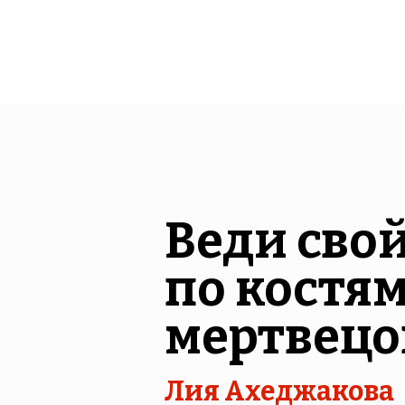
Веди свой
по костя
мертвецо
Лия Ахеджакова