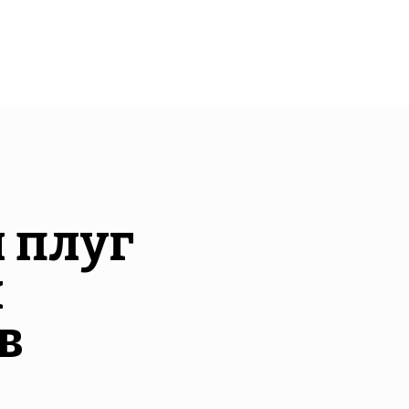
 плуг
м
в