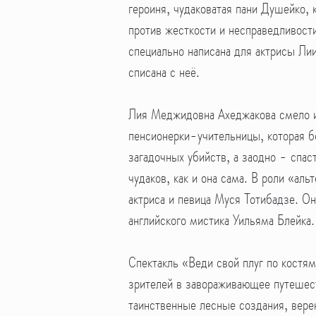
героиня, чудаковатая пани Душейко, 
против жесткости и несправедливости
специально написана для актрисы Ли
списана с неё.
Лия Меджидовна Ахеджакова смело и
пенсионерки-учительницы, которая б
загадочных убийств, а заодно - спаст
чудаков, как и она сама. В роли «аль
актриса и певица Муся Тотибадзе. Он
английского мистика Уильяма Блейка
Спектакль «Веди свой плуг по костя
зрителей в завораживающее путешес
таинственные лесные создания, вере