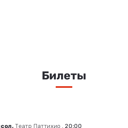
Билеты
сол,
Театр Паттихио
,
20:00