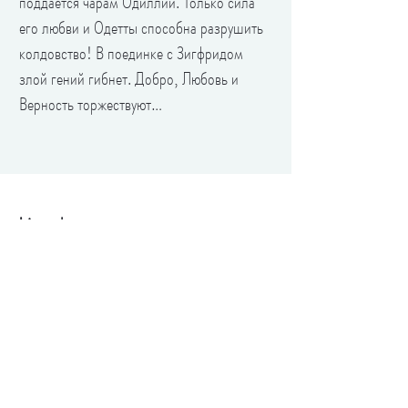
поддается чарам Одиллии. Только сила
его любви и Одетты способна разрушить
колдовство! В поединке с Зигфридом
злой гений гибнет. Добро, Любовь и
Верность торжествуют…
Live-фото