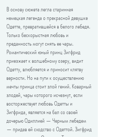
В основу сюжета легла старинная
немецкая легенда о прекрасной девушке
Одетте, превратившейся в белого лебедя.
Только бескорыстная любовь и
преданность могут снять ее чары.
Романтический юный принц Зигфрид
приезжает к волшебному озеру, видит
Одетту, влюбляется и приносит клятву
верности. Но на пути к осуществлению
мечты принца стоит злой гений. Коварный
злодей, чары которого исчезнут, если
восторжествует любовь Одетты и
Зигфрида, является на бал со своей
дочерью Одиллией — Черным лебедем
— придав ей сходство с Одеттой. Зигфрид