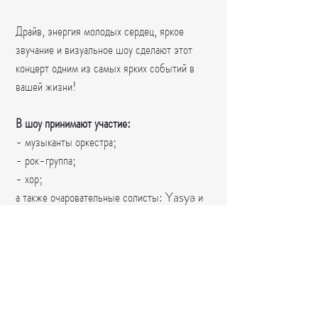
Драйв, энергия молодых сердец, яркое
звучание и визуальное шоу сделают этот
концерт одним из самых ярких событий в
вашей жизни!
⠀
В шоу принимают участие:
- музыканты оркестра;
- рок-группа;
- хор;
а также очаровательные солисты: Yasya и
Elias.
⠀
Время Страны Восходящего Солнца
приближается! Не упустите свой шанс
побывать на крутейшем концерте «Anime
Sympho-Show» в исполнении настоящих