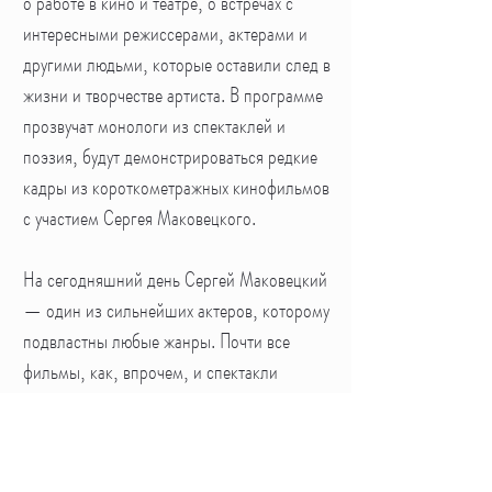
о работе в кино и театре, о встречах с
интересными режиссерами, актерами и
другими людьми, которые оставили след в
жизни и творчестве артиста. В программе
прозвучат монологи из спектаклей и
поэзия, будут демонстрироваться редкие
кадры из короткометражных кинофильмов
с участием Сергея Маковецкого.
На сегодняшний день Сергей Маковецкий
— один из сильнейших актеров, которому
подвластны любые жанры. Почти все
фильмы, как, впрочем, и спектакли
помимо высочайшего исполнительского
мастерства демонстрируют уникальную
способность к перевоплощению,