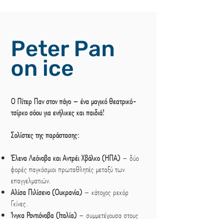
Peter Pan
on ice
Ο Πίτερ Παν στον πάγο – ένα μαγικό θεατρικό-
τσίρκο σόου για ενήλικες και παιδιά!
Σολίστες της παράστασης:
Έλενα Λεόνοβα και Αντρέι Χβάλκο (ΗΠΑ)
– δύο
φορές παγκόσμιοι πρωταθλητές μεταξύ των
επαγγελματιών.
Αλίσα Πιλίσενο (Ουκρανία)
– κάτοχος ρεκόρ
Γκίνες.
Ίνγκα Ροντιόνοβα (Ιταλία)
– συμμετέχουσα στους