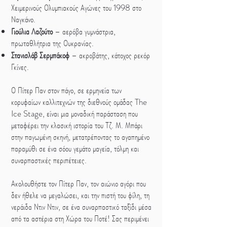
Χειμερινούς Ολυμπιακούς Αγώνες του 1998 στο
Ναγκάνο.
Γιούλια Λαζούτο
– αερόβα γυμνάστρια,
πρωταθλήτρια της Ουκρανίας.
Στανισλάβ Σερμπάκοφ
– ακροβάτης, κάτοχος ρεκόρ
Γκίνες.
Ο Πίτερ Παν στον πάγο, σε ερμηνεία των
κορυφαίων καλλιτεχνών της διεθνούς ομάδας The
Ice Stage, είναι μια μοναδική παράσταση που
μεταφέρει την κλασική ιστορία του Τζ. Μ. Μπάρι
στην παγωμένη σκηνή, μετατρέποντας το αγαπημένο
παραμύθι σε ένα σόου γεμάτο μαγεία, τόλμη και
συναρπαστικές περιπέτειες.
Ακολουθήστε τον Πίτερ Παν, τον αιώνιο αγόρι που
δεν ήθελε να μεγαλώσει, και την πιστή του φίλη, τη
νεράιδα Ντιν Ντιν, σε ένα συναρπαστικό ταξίδι μέσα
από τα αστέρια στη Χώρα του Ποτέ! Σας περιμένει